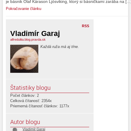
je básnik Ólaf Kárason Ljósviking, ktorý si básničkami zarába na […
Pokračovanie článku
RSS
Vladimír Garaj
alfredulita.blog.pravda.sk
Každá ruža má aj tŕne.
Štatistiky blogu
Počet článkov: 2
Celková čítanosť: 2354x
Priemerná čítanosť článkov: 1177x
Autor blogu
Vladimír Garaj