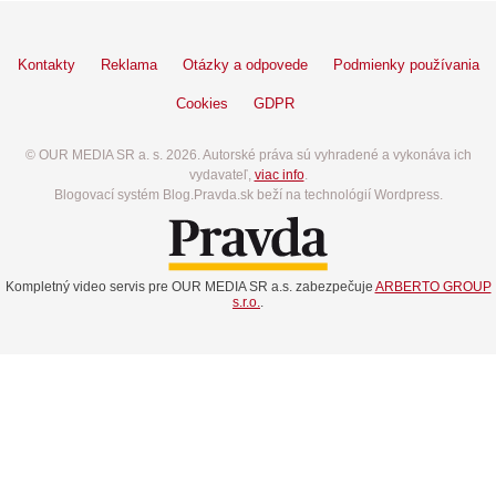
Kontakty
Reklama
Otázky a odpovede
Podmienky používania
Cookies
GDPR
© OUR MEDIA SR a. s. 2026. Autorské práva sú vyhradené a vykonáva ich
vydavateľ,
viac info
.
Blogovací systém Blog.Pravda.sk beží na technológií Wordpress.
Kompletný video servis pre OUR MEDIA SR a.s. zabezpečuje
ARBERTO GROUP
s.r.o.
.