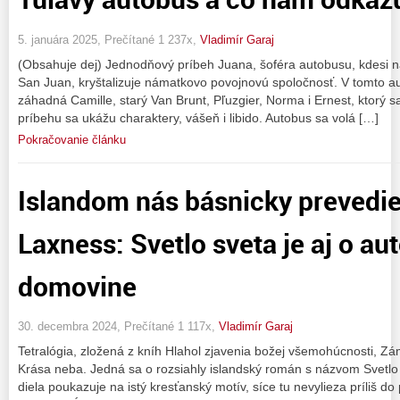
5. januára 2025, Prečítané 1 237x,
Vladimír Garaj
(Obsahuje dej) Jednodňový príbeh Juana, šoféra autobusu, kdesi n
San Juan, kryštalizuje námatkovo povojnovú spoločnosť. V tomto au
záhadná Camille, starý Van Brunt, Pľuzgier, Norma i Ernest, ktorý sa v
príbehu sa ukážu charaktery, vášeň i libido. Autobus sa volá […]
Pokračovanie článku
Islandom nás básnicky prevedie
Laxness: Svetlo sveta je aj o au
domovine
30. decembra 2024, Prečítané 1 117x,
Vladimír Garaj
Tetralógia, zložená z kníh Hlahol zjavenia božej všemohúcnosti, Zá
Krása neba. Jedná sa o rozsiahly islandský román s názvom Svetl
diela poukazuje na istý kresťanský motív, síce tu nevylieza príliš d