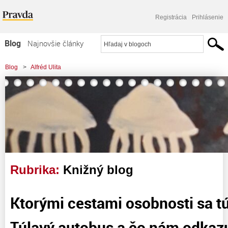
Registrácia
Prihlásenie
Blog
Najnovšie články
Najčítanejšie články
Blog
>
Alfréd Ulita
Najkomentovanejšie články
Zoznam blogov
Komerčné blogy
Rubrika:
Knižný blog
Ktorými cestami osobnosti sa t
Túlavý autobus a čo nám odkaz